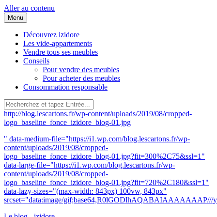
Aller au contenu
Menu
Découvrez izidore
Les vide-appartements
Vendre tous ses meubles
Conseils
Pour vendre des meubles
Pour acheter des meubles
Consommation responsable
http://blog.lescartons.fr/wp-content/uploads/2019/08/cropped-
logo_baseline_fonce_izidore_blog-01.jpg
" data-medium-file="https://i1.wp.com/blog.lescartons.fr/wp-
content/uploads/2019/08/cropped-
logo_baseline_fonce_izidore_blog-01.jpg?fit=300%2C75&ssl=1"
data-large-file="https://i1.wp.com/blog.lescartons.fr/wp-
content/uploads/2019/08/cropped-
logo_baseline_fonce_izidore_blog-01.jpg?fit=720%2C180&ssl=1"
data-lazy-sizes="(max-width: 843px) 100vw, 843px"
srcset="data:image/gif;base64,R0lGODlhAQABAIAAAAA
Le blog - izidore