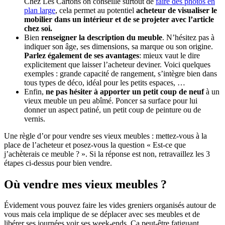
Chez Les Cartons on conseille surtout de
faire des photos en
plan large
, cela permet au potentiel
acheteur de visualiser le
mobilier dans un intérieur et de se projeter avec l’article
chez soi.
Bien
renseigner la description du meuble
. N’hésitez pas à
indiquer son âge, ses dimensions, sa marque ou son origine.
Parlez également de ses avantages
: mieux vaut le dire
explicitement que laisser l’acheteur deviner. Voici quelques
exemples : grande capacité de rangement, s’intègre bien dans
tous types de déco, idéal pour les petits espaces, …
Enfin,
ne pas hésiter à apporter un petit coup de neuf
à un
vieux meuble un peu abîmé. Poncer sa surface pour lui
donner un aspect patiné, un petit coup de peinture ou de
vernis.
Une règle d’or pour vendre ses vieux meubles : mettez-vous à la
place de l’acheteur et posez-vous la question « Est-ce que
j’achèterais ce meuble ? ». Si la réponse est non, retravaillez les 3
étapes ci-dessus pour bien vendre.
Où vendre mes vieux meubles ?
Évidement vous pouvez faire les vides greniers organisés autour de
vous mais cela implique de se déplacer avec ses meubles et de
libérer ses journées voir ses week-ends. Ça peut-être fatiguant.