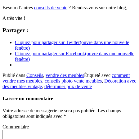
Besoin d’autres
conseils de vente
? Rendez-vous sur notre blog,
A très vite !
Partager :
Cliquez pour partager sur Twitter(ouvre dans une nouvelle
fenêtre)
Cliquez pour partager sur Facebook(ouvre dans une nouvelle
fenêtre)
Publié dans
Conseils
,
vendre des meubles
Étiqueté avec
comment
vendre mes meubles
,
conseils photo vente meubles
,
Décoration avec
des meubles vintage
,
déterminer prix de vente
Laisser un commentaire
Votre adresse de messagerie ne sera pas publiée.
Les champs
obligatoires sont indiqués avec
*
Commentaire