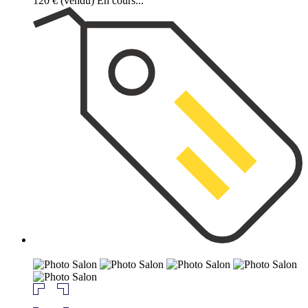
120 €
(vendu)
En cours...