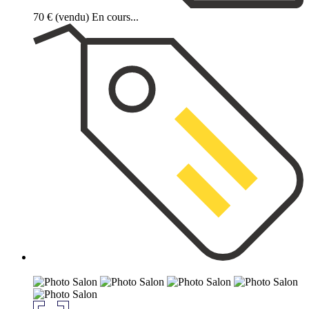
70 €
(vendu)
En cours...